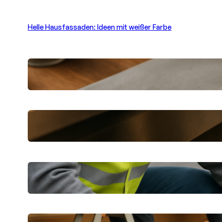
Helle Hausfassaden: Ideen mit weißer Farbe
Betonoptik selbst gestalten: Moderne
Beschichtungsprodukte
Verstopfte Abflüsse in Berlin schnell
beheben lassen
Dichtheitsprüfung in Wetzlar:
Praktische Tipps für Eigentümer