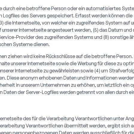
eite durch eine betroffene Person oder ein automatisiertes Sy
 Logfiles des Servers gespeichert. Erfasst werden können die 
ie Internetseite, von welcher ein zugreifendes System auf uns
nserer Internetseite angesteuert werden, (5) das Datum und die 
t-Service-Provider des zugreifenden Systems und (8) sonstige
gischen Systeme dienen.
en ziehen wird keine Rückschlüsse auf die betroffene Person. 
 Inhalte unserer Internetseite sowie die Werbung für diese zu opt
erer Internetseite zu gewährleisten sowie (4) um Strafverfolg
en. Diese anonym erhobenen Daten und Informationen werden du
erheit in unserem Unternehmen zu erhöhen, um letztlich ein op
 Daten der Server-Logfiles werden getrennt von allen durch
Internetseite des für die Verarbeitung Verantwortlichen unter 
rbeitung Verantwortlichen übermittelt werden, ergibt sich aus
benen personenbezogenen Daten werden ausschließlich für die