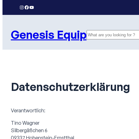
Zum
Instagram
Facebook
YouTube
Inhalt
springen
Genesis Equip
Search
Datenschutzerklärung
Verantwortlich:
Tino Wagner
Silbergäßchen 6
09337 Hohenstein-Ernstthal