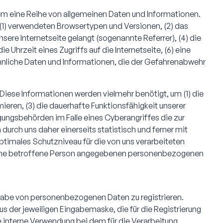
stem eine Reihe von allgemeinen Daten und Informationen.
(1) verwendeten Browsertypen und Versionen, (2) das
ere Internetseite gelangt (sogenannte Referrer), (4) die
Uhrzeit eines Zugriffs auf die Internetseite, (6) eine
 ähnliche Daten und Informationen, die der Gefahrenabwehr
Diese Informationen werden vielmehr benötigt, um (1) die
imieren, (3) die dauerhafte Funktionsfähigkeit unserer
ungsbehörden im Falle eines Cyberangriffes die zur
rch uns daher einerseits statistisch und ferner mit
timales Schutzniveau für die von uns verarbeiteten
 eine betroffene Person angegebenen personenbezogenen
Angabe von personenbezogenen Daten zu registrieren.
 der jeweiligen Eingabemaske, die für die Registrierung
 interne Verwendung bei dem für die Verarbeitung