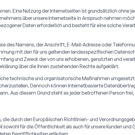
nehmen. Eine Nutzung der Internetseiten ist grundsätzlich ohn
ernehmens über unsere Internetseite in Anspruch nehmen möc
ezogener Daten erforderlich und besteht für eine solche Verarb
e des Namens, der Anschrift, E-Mail-Adresse oder Telefonnum
mmung mit den für uns geltenden landesspezifischen Datensc
Umfang und Zweck der von uns erhobenen, genutzten und vera
klärung über die ihnen zustehenden Rechte aufgeklärt.
lreiche technische und organisatorische Maßnahmen umgesetzt,
cherzustellen. Dennoch können Internetbasierte Datenübertrag
kann. Aus diesem Grund steht es jeder betroffenen Person fre
en, die durch den Europäischen Richtlinien- und Verordnungsg
sowohl für die Öffentlichkeit als auch für unsere Kunden und 
ten Begrifflichkeiten erläutern.