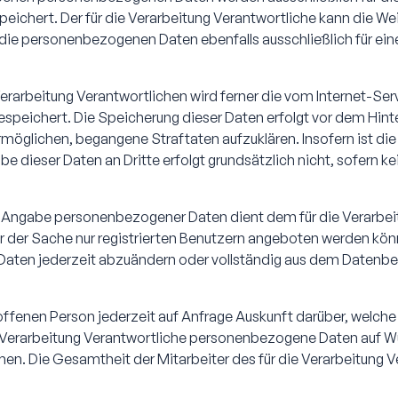
eichert. Der für die Verarbeitung Verantwortliche kann die We
r die personenbezogenen Daten ebenfalls ausschließlich für ein
e Verarbeitung Verantwortlichen wird ferner die vom Internet-Se
espeichert. Die Speicherung dieser Daten erfolgt vor dem Hint
rmöglichen, begangene Straftaten aufzuklären. Insofern ist die
e dieser Daten an Dritte erfolgt grundsätzlich nicht, sofern k
iger Angabe personenbezogener Daten dient dem für die Verarbe
r der Sache nur registrierten Benutzern angeboten werden könne
ten jederzeit abzuändern oder vollständig aus dem Datenbest
etroffenen Person jederzeit auf Anfrage Auskunft darüber, we
 die Verarbeitung Verantwortliche personenbezogene Daten auf
n. Die Gesamtheit der Mitarbeiter des für die Verarbeitung 