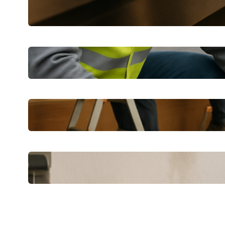
Verstopfte Abflüsse in Berlin schnell
beheben lassen
Dichtheitsprüfung in Wetzlar:
Praktische Tipps für Eigentümer
CKS Bau erklärt: Praktische Tipps für
Sanierung und Ausbau
Schnelle Hilfe nach einem
Wassereinbruch: Erste Schritte