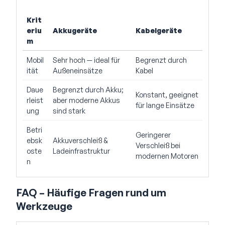
Krit
eriu
Akkugeräte
Kabelgeräte
m
Mobil
Sehr hoch — ideal für
Begrenzt durch
ität
Außeneinsätze
Kabel
Daue
Begrenzt durch Akku;
Konstant, geeignet
rleist
aber moderne Akkus
für lange Einsätze
ung
sind stark
Betri
Geringerer
ebsk
Akkuverschleiß &
Verschleiß bei
oste
Ladeinfrastruktur
modernen Motoren
n
FAQ – Häufige Fragen rund um
Werkzeuge