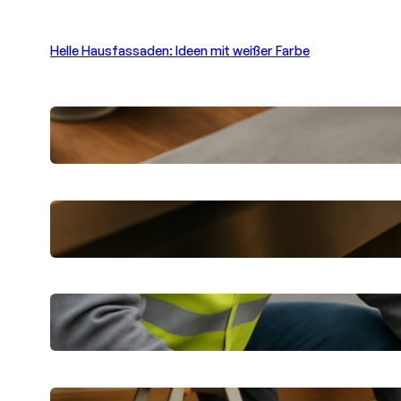
Helle Hausfassaden: Ideen mit weißer Farbe
Betonoptik selbst gestalten: Moderne
Beschichtungsprodukte
Verstopfte Abflüsse in Berlin schnell
beheben lassen
Dichtheitsprüfung in Wetzlar:
Praktische Tipps für Eigentümer