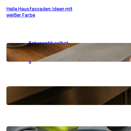
Helle Hausfassaden: Ideen mit
weißer Farbe
Betonoptik selbst
gestalten: Moderne
Beschichtungsprodukt
e
Verstopfte Abflüsse in
Berlin schnell beheben
lassen
Dichtheitsprüfung in