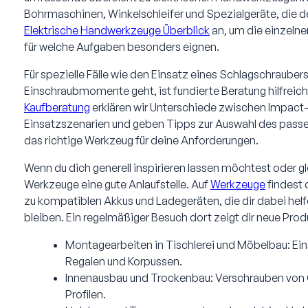
Bohrmaschinen, Winkelschleifer und Spezialgeräte, die dei
Elektrische Handwerkzeuge Überblick
an, um die einzelne
für welche Aufgaben besonders eignen.
Für spezielle Fälle wie den Einsatz eines Schlagschraube
Einschraubmomente geht, ist fundierte Beratung hilfreic
Kaufberatung
erklären wir Unterschiede zwischen Impact
Einsatzszenarien und geben Tipps zur Auswahl des passen
das richtige Werkzeug für deine Anforderungen.
Wenn du dich generell inspirieren lassen möchtest oder g
Werkzeuge eine gute Anlaufstelle. Auf
Werkzeuge
findest
zu kompatiblen Akkus und Ladegeräten, die dir dabei helf
bleiben. Ein regelmäßiger Besuch dort zeigt dir neue Prod
Montagearbeiten in Tischlerei und Möbelbau: Ei
Regalen und Korpussen.
Innenausbau und Trockenbau: Verschrauben von 
Profilen.