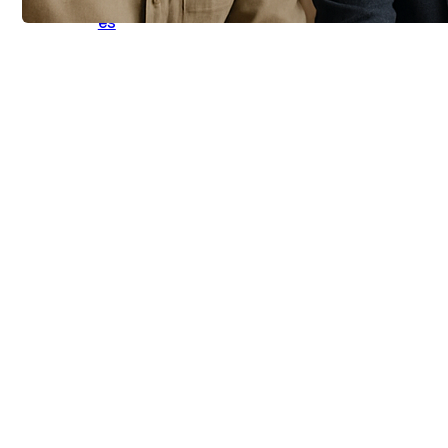
Großstadt: So gelingt
es