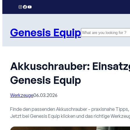
Zum
Instagram
Facebook
YouTube
Inhalt
springen
Genesis Equip
Search
Akkuschrauber: Einsatz
Genesis Equip
Werkzeuge
06.03.2026
Finde den passenden Akkuschrauber – praxisnahe Tipps, 
Jetzt bei Genesis Equip klicken und das richtige Werkze