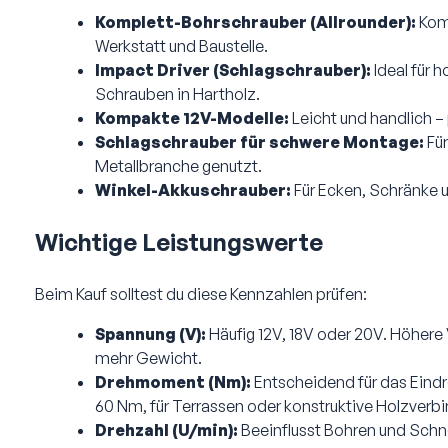
Komplett-Bohrschrauber (Allrounder):
Komb
Werkstatt und Baustelle.
Impact Driver (Schlagschrauber):
Ideal für 
Schrauben in Hartholz.
Kompakte 12V-Modelle:
Leicht und handlich –
Schlagschrauber für schwere Montage:
Für
Metallbranche genutzt.
Winkel-Akkuschrauber:
Für Ecken, Schränke 
Wichtige Leistungswerte
Beim Kauf solltest du diese Kennzahlen prüfen:
Spannung (V):
Häufig 12V, 18V oder 20V. Höhere 
mehr Gewicht.
Drehmoment (Nm):
Entscheidend für das Eindr
60 Nm, für Terrassen oder konstruktive Holzver
Drehzahl (U/min):
Beeinflusst Bohren und Schnel