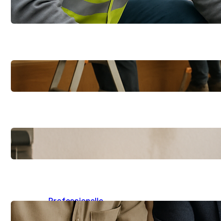
Wetzlar: Praktische
Tipps für Eigentümer
CKS Bau erklärt:
Praktische Tipps für
Sanierung und Ausbau
Schnelle Hilfe nach
einem Wassereinbruch:
Erste Schritte
Professionelle
Renovierung in der