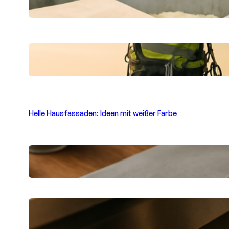
Praktische Lösungen vor Ort
Professionelle Gebäudereinigung in
schwindelnden Höhen: Sauberkeit hoch
oben Berlin
Helle Hausfassaden: Ideen mit weißer Farbe
Betonoptik selbst gestalten: Moderne
Beschichtungsprodukte
Verstopfte Abflüsse in Berlin schnell
beheben lassen