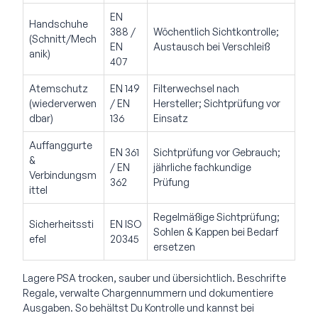
EN
Handschuhe
388 /
Wöchentlich Sichtkontrolle;
(Schnitt/Mech
EN
Austausch bei Verschleiß
anik)
407
Atemschutz
EN 149
Filterwechsel nach
(wiederverwen
/ EN
Hersteller; Sichtprüfung vor
dbar)
136
Einsatz
Auffanggurte
EN 361
Sichtprüfung vor Gebrauch;
&
/ EN
jährliche fachkundige
Verbindungsm
362
Prüfung
ittel
Regelmäßige Sichtprüfung;
Sicherheitssti
EN ISO
Sohlen & Kappen bei Bedarf
efel
20345
ersetzen
Lagere PSA trocken, sauber und übersichtlich. Beschrifte
Regale, verwalte Chargennummern und dokumentiere
Ausgaben. So behältst Du Kontrolle und kannst bei