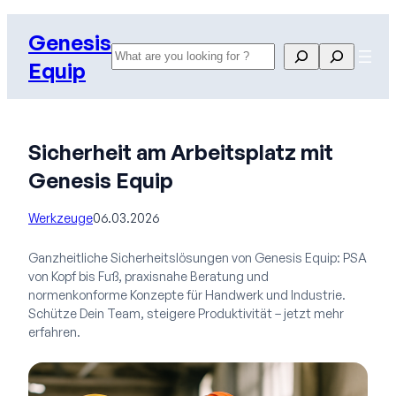
Zum
Genesis
Inhalt
Search
Search
springen
Equip
Sicherheit am Arbeitsplatz mit
Genesis Equip
Werkzeuge
06.03.2026
Ganzheitliche Sicherheitslösungen von Genesis Equip: PSA
von Kopf bis Fuß, praxisnahe Beratung und
normenkonforme Konzepte für Handwerk und Industrie.
Schütze Dein Team, steigere Produktivität – jetzt mehr
erfahren.