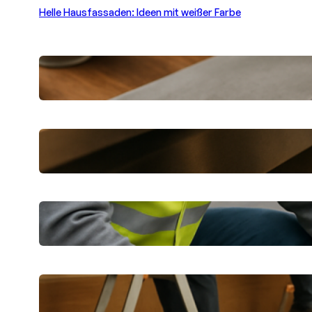
Helle Hausfassaden: Ideen mit weißer Farbe
Betonoptik selbst gestalten: Moderne
Beschichtungsprodukte
Verstopfte Abflüsse in Berlin schnell
beheben lassen
Dichtheitsprüfung in Wetzlar:
Praktische Tipps für Eigentümer
CKS Bau erklärt: Praktische Tipps für
Sanierung und Ausbau