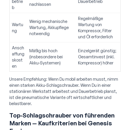
betrie
Dauerbetrieb
nachlassen
b
Regelmäßige
Wenig mechanische
Wartu
Wartung von
Wartung, Akkupflege
ng
Kompressor, Filter
notwendig
und Öl erforderlich
Ansch
Mäßig bis hoch
Einzelgerät günstig;
affung
(insbesondere bei
Gesamtinvest (inkl.
skost
Akku-Systemen)
Kompressor) höher
en
Unsere Empfehlung: Wenn Du mobil arbeiten musst, nimm
einen starken Akku-Schlagschrauber. Wenn Du in einer
stationären Werkstatt arbeitest und Dauerbetrieb planst,
ist die pneumatische Variante oft wirtschaftlicher und
belastbarer.
Top-Schlagschrauber von führenden
Marken — Kaufkriterien bei Genesis