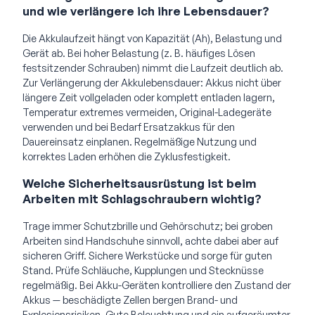
und wie verlängere ich ihre Lebensdauer?
Die Akkulaufzeit hängt von Kapazität (Ah), Belastung und
Gerät ab. Bei hoher Belastung (z. B. häufiges Lösen
festsitzender Schrauben) nimmt die Laufzeit deutlich ab.
Zur Verlängerung der Akkulebensdauer: Akkus nicht über
längere Zeit vollgeladen oder komplett entladen lagern,
Temperatur extremes vermeiden, Original-Ladegeräte
verwenden und bei Bedarf Ersatzakkus für den
Dauereinsatz einplanen. Regelmäßige Nutzung und
korrektes Laden erhöhen die Zyklusfestigkeit.
Welche Sicherheitsausrüstung ist beim
Arbeiten mit Schlagschraubern wichtig?
Trage immer Schutzbrille und Gehörschutz; bei groben
Arbeiten sind Handschuhe sinnvoll, achte dabei aber auf
sicheren Griff. Sichere Werkstücke und sorge für guten
Stand. Prüfe Schläuche, Kupplungen und Stecknüsse
regelmäßig. Bei Akku-Geräten kontrolliere den Zustand der
Akkus — beschädigte Zellen bergen Brand- und
Explosionsrisiken. Gute Beleuchtung und ein aufgeräumter