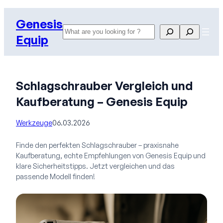
Zum
Genesis
Inhalt
Search
Search
springen
Equip
Schlagschrauber Vergleich und
Kaufberatung – Genesis Equip
Werkzeuge
06.03.2026
Finde den perfekten Schlagschrauber – praxisnahe
Kaufberatung, echte Empfehlungen von Genesis Equip und
klare Sicherheitstipps. Jetzt vergleichen und das
passende Modell finden!