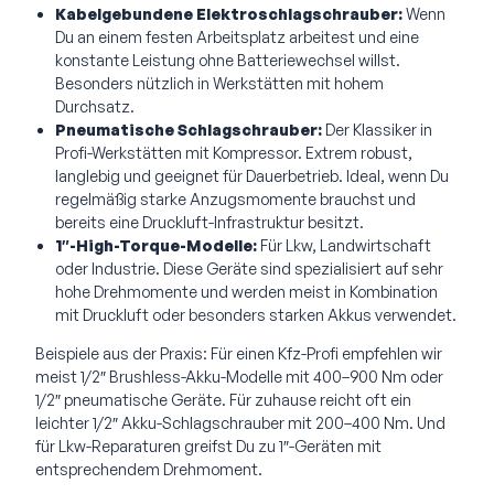
Kabelgebundene Elektroschlagschrauber:
Wenn
Du an einem festen Arbeitsplatz arbeitest und eine
konstante Leistung ohne Batteriewechsel willst.
Besonders nützlich in Werkstätten mit hohem
Durchsatz.
Pneumatische Schlagschrauber:
Der Klassiker in
Profi-Werkstätten mit Kompressor. Extrem robust,
langlebig und geeignet für Dauerbetrieb. Ideal, wenn Du
regelmäßig starke Anzugsmomente brauchst und
bereits eine Druckluft-Infrastruktur besitzt.
1″-High-Torque-Modelle:
Für Lkw, Landwirtschaft
oder Industrie. Diese Geräte sind spezialisiert auf sehr
hohe Drehmomente und werden meist in Kombination
mit Druckluft oder besonders starken Akkus verwendet.
Beispiele aus der Praxis: Für einen Kfz-Profi empfehlen wir
meist 1/2″ Brushless-Akku-Modelle mit 400–900 Nm oder
1/2″ pneumatische Geräte. Für zuhause reicht oft ein
leichter 1/2″ Akku-Schlagschrauber mit 200–400 Nm. Und
für Lkw-Reparaturen greifst Du zu 1″-Geräten mit
entsprechendem Drehmoment.